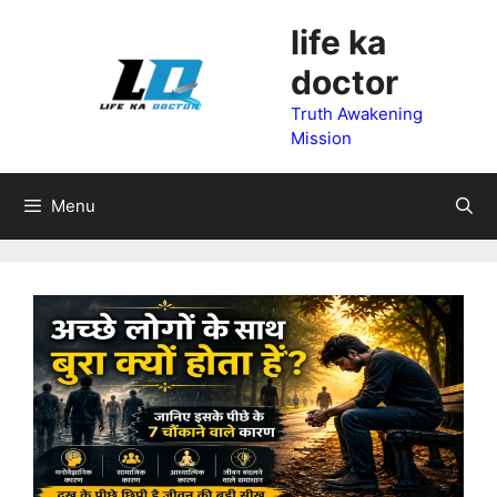
Skip
life ka
to
doctor
content
Truth Awakening
Mission
Menu