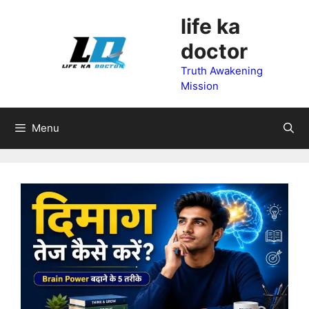
Skip
life ka
to
doctor
content
Truth Awakening
Mission
Menu