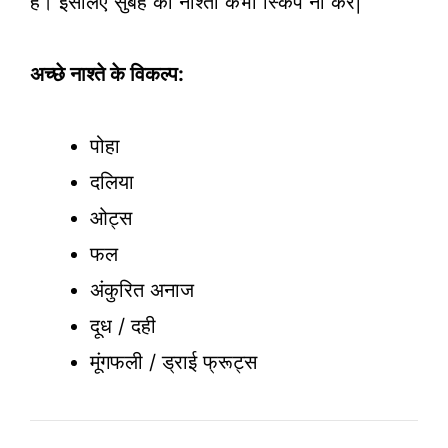
है। इसलिए सुबह का नाश्ता कभी स्किप ना करें|
अच्छे नाश्ते के विकल्प:
पोहा
दलिया
ओट्स
फल
अंकुरित अनाज
दूध / दही
मूंगफली / ड्राई फ्रूट्स