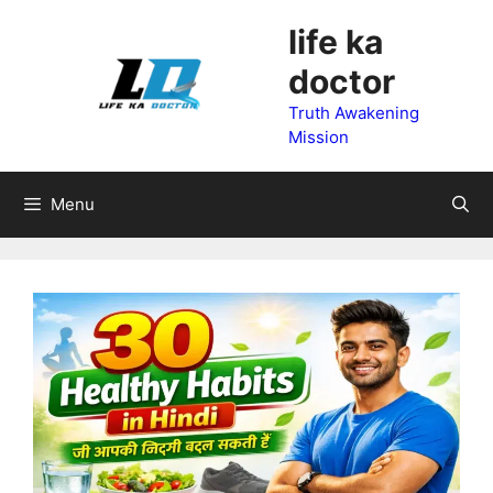
Skip
life ka
to
doctor
content
Truth Awakening
Mission
Menu