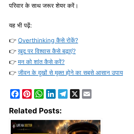
परिवार के साथ जरूर शेयर करें।
यह भी पढ़ें:
👉
Overthinking कैसे रोकें?
👉
खुद पर विश्वास कैसे बढ़ाएं?
👉
मन को शांत कैसे करें?
👉
जीवन के दुखों से मुक्त होने का सबसे आसान उपाय
F
Pi
W
Li
T
X
E
a
nt
h
n
el
m
Related Posts:
c
er
at
k
e
ai
e
e
s
e
gr
l
b
st
A
dI
a