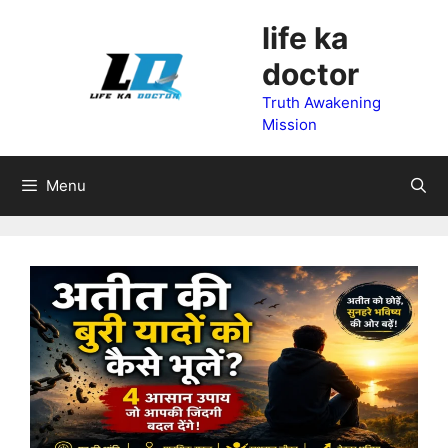
Skip
life ka
to
doctor
content
Truth Awakening
Mission
Menu