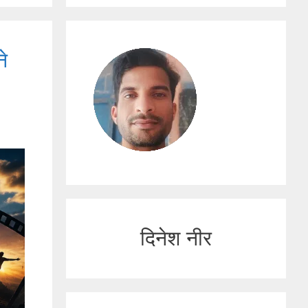
े
दिनेश नीर