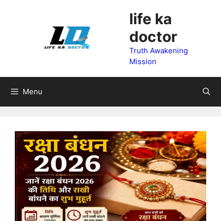
Skip
life ka
to
doctor
content
Truth Awakening
Mission
Menu