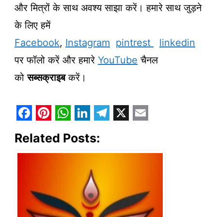
और मित्रों के साथ अवश्य साझा करें। हमारे साथ जुड़ने
के लिए हमें
Facebook
,
Instagram
pintrest
linkedin
पर फॉलो करें और हमारे
YouTube
चैनल
को
सब्सक्राइब
करें।
F
P
W
L
T
X
E
Related Posts:
a
i
h
i
e
m
c
n
a
n
l
a
e
t
t
k
e
i
b
e
s
e
g
l
o
r
A
d
r